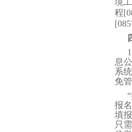
境
程
[0
[085
1
息
系
免
“
报
填
只