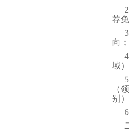
2
荐
3
向
4
域
5
（
别
6