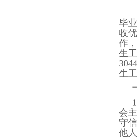
根
毕
收
作
生
304
生
1
会
守
他